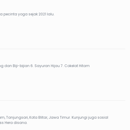
 pecinta yoga sejak 2021 lalu.
n Berlemak 4. Blueberry 5. Kacang dan Biji-bijian 6. Sayuran Hijau 7. Cokelat Hitam
ota Blitar, Jawa Timur. Kunjungi juga sosial
ss Hera disana.