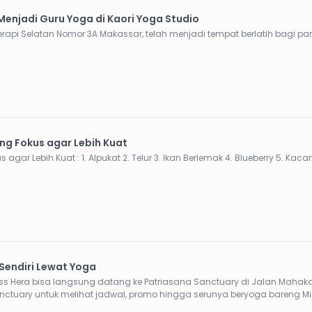
Menjadi Guru Yoga di Kaori Yoga Studio
erapi Selatan Nomor 3A Makassar, telah menjadi tempat berlatih bagi para
g Fokus agar Lebih Kuat
Beragam Makanan Sehat untuk Menunjang Fokus agar Lebih Kuat : 1. Alpukat 2. Telur 3. Ika
 Sendiri Lewat Yoga
 bisa langsung datang ke Patriasana Sanctuary di Jalan Mahakam, Tanjungsari, K
tuary untuk melihat jadwal, promo hingga serunya beryoga bareng Mi