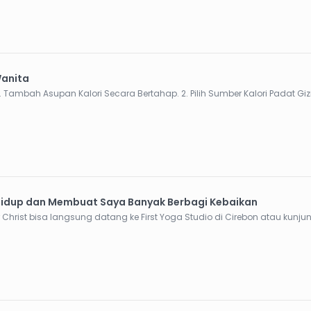
Wanita
 Cara Sehat Naikin Berat Badan untuk Wanita: 1. Tambah Asupan Kalori Secara Bertahap. 2. Pilih S
Hidup dan Membuat Saya Banyak Berbagi Kebaikan
 Christ bisa langsung datang ke First Yoga Studio di Cirebon atau kunj