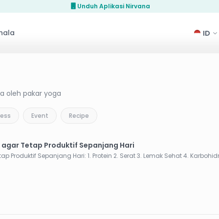
Unduh Aplikasi Nirvana
hala
nya oleh pakar yoga
ress
Event
Recipe
 agar Tetap Produktif Sepanjang Hari
Checklist Asupan Wajib Perempuan Aktif agar Tetap Produktif Sepanjang Hari: 1. Protein