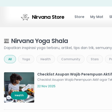
Nirvana Store
Store
My Mat
S
Nirvana Yoga Shala
Dapatkan inspirasi yoga terbaru, artikel, tips dan trik, semua
All
Yoga
Health
Community
Stars
P
Checklist Asupan Wajib Perempuan Aktif
22 Nov 2025
Health