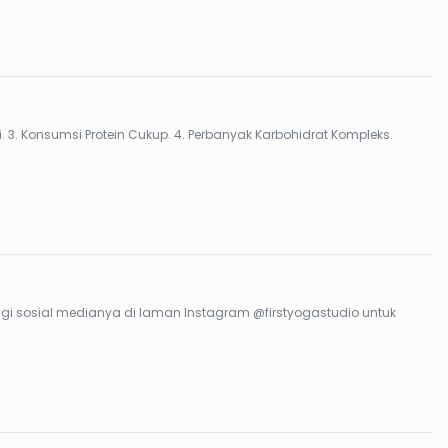
umber Kalori Padat Gizi. 3. Konsumsi Protein Cukup. 4. Perbanyak Karbohidrat Kompleks.
ungi sosial medianya di laman Instagram @firstyogastudio untuk