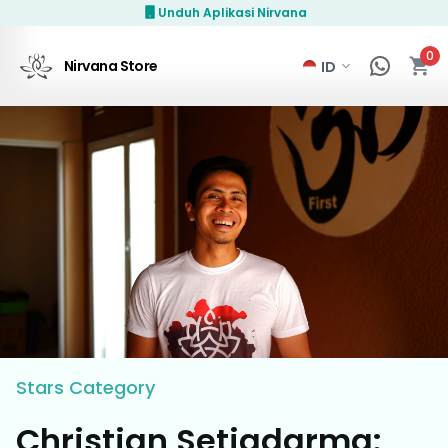
Unduh Aplikasi Nirvana
0
Nirvana Store
Stars
Category
Christian Setiadarma: