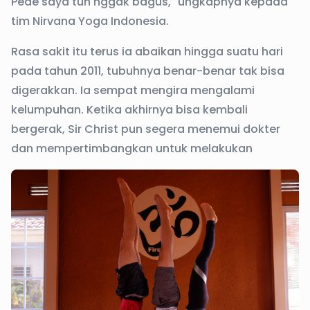
Pede saya tuh nggak bagus," ungkapnya kepada
tim Nirvana Yoga Indonesia.
Rasa sakit itu terus ia abaikan hingga suatu hari
pada tahun 2011, tubuhnya benar-benar tak bisa
digerakkan. Ia sempat mengira mengalami
kelumpuhan. Ketika akhirnya bisa kembali
bergerak, Sir Christ pun segera menemui dokter
dan mempertimbangkan untuk melakukan