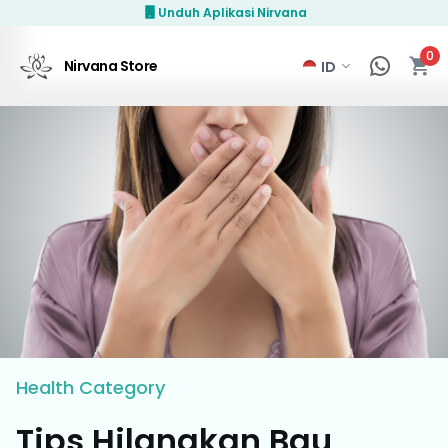
Unduh Aplikasi Nirvana
0
Nirvana Store
Health
Category
Tips Hilangkan Bau