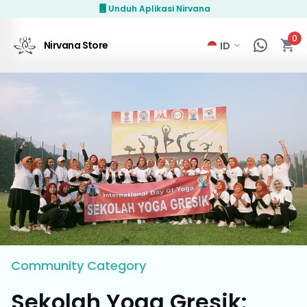
Unduh Aplikasi Nirvana
0
Nirvana Store
Community
Category
Sekolah Yoga Gresik: