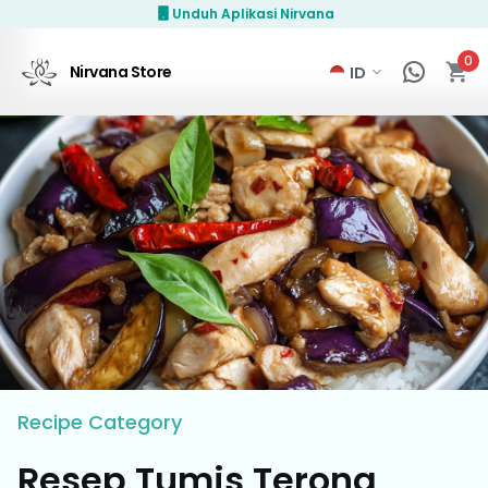
Unduh Aplikasi Nirvana
0
Nirvana Store
Recipe
Category
Resep Tumis Terong