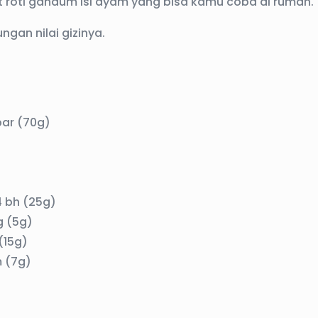
 roti gandum isi ayam yang bisa kamu coba di rumah.
gan nilai gizinya.
ar (70g)
 bh (25g)
g (5g)
(15g)
 (7g)
t