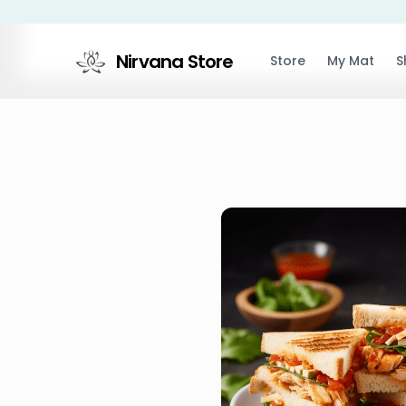
Nirvana Store
Store
My Mat
S