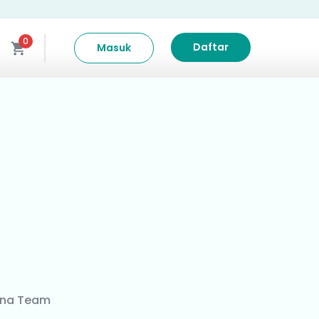
0
Daftar
Masuk
ana Team