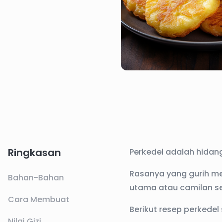
Ringkasan
Perkedel adalah hidan
Rasanya yang gurih m
Bahan-Bahan
utama atau camilan s
Cara Membuat
Berikut resep perkedel 
Nilai Gizi