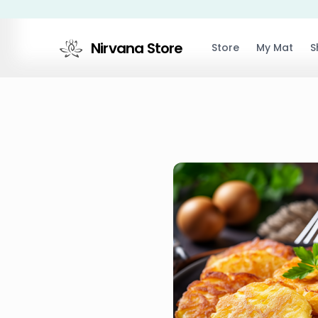
Nirvana Store
Store
My Mat
S