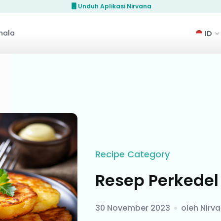
Unduh Aplikasi Nirvana
hala
Recipe
Category
Resep Perkedel
30 November 2023
oleh
Nirv