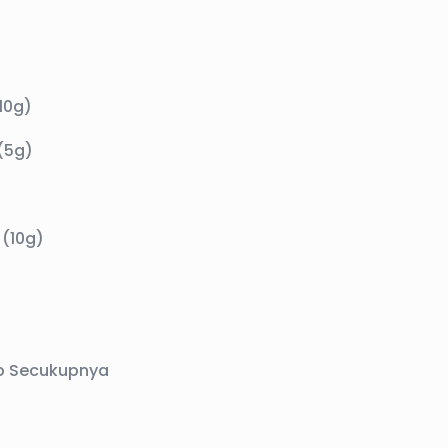
10g)
(5g)
(10g)
p Secukupnya