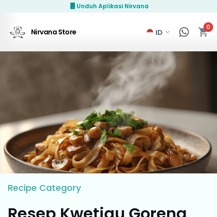
Unduh Aplikasi Nirvana
0
Nirvana Store
Recipe
Category
Resep Kwetiau Goreng