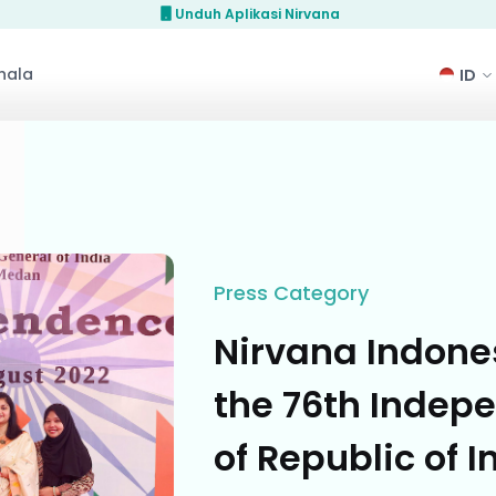
Unduh Aplikasi Nirvana
hala
Press
Category
Nirvana Indone
the 76th Indep
of Republic of I