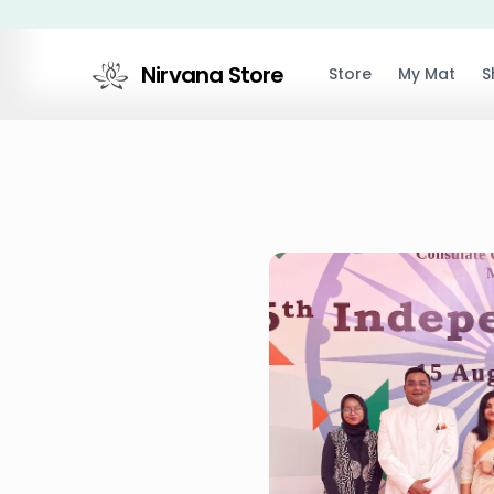
Nirvana Store
Store
My Mat
S