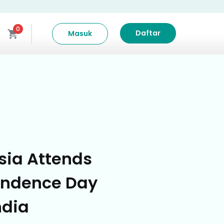
0
Daftar
Masuk
sia Attends
endence Day
ndia