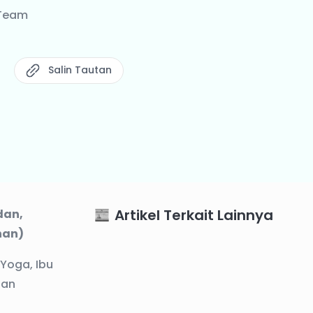
 Team
Salin Tautan
Artikel Terkait Lainnya
dan,
nan)
 Yoga, Ibu
aan