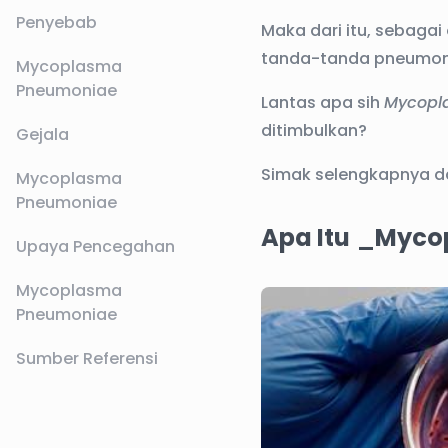
Penyebab
Maka dari itu, sebaga
tanda-tanda pneumon
Mycoplasma
Pneumoniae
Lantas apa sih
Mycopl
ditimbulkan?
Gejala
Simak selengkapnya dal
Mycoplasma
Pneumoniae
Apa Itu
_
Myco
Upaya Pencegahan
Mycoplasma
Pneumoniae
Sumber Referensi