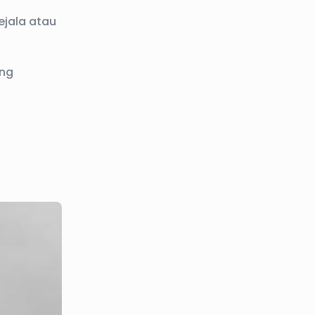
ejala atau
ang