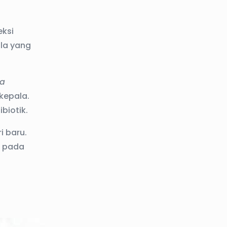
eksi
ala yang
a
kepala.
biotik.
i baru.
i pada