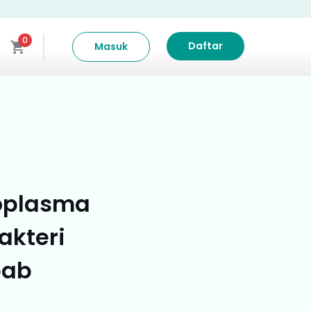
0
Daftar
Masuk
oplasma
akteri
bab