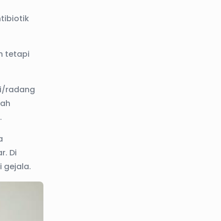
tibiotik
 tetapi
.
i/radang
lah
.
a
. Di
 gejala.