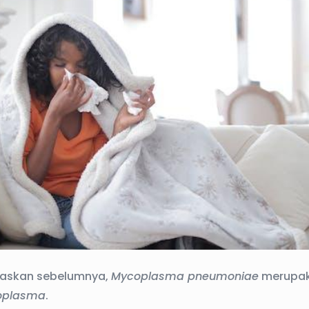
elaskan sebelumnya,
Mycoplasma pneumoniae
merupak
oplasma
.