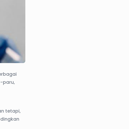
erbagai
-paru,
n tetapi,
andingkan