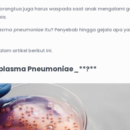
i orangtua juga harus waspada saat anak mengalami g
ia.
asma pneumoniae
itu? Penyebab hingga gejala apa y
am artikel berikut ini.
plasma Pneumoniae
_**?**