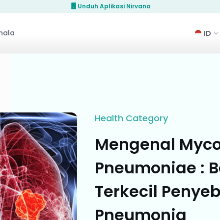
Unduh Aplikasi Nirvana
hala
Health
Category
Mengenal Myc
Pneumoniae : B
Terkecil Penye
Pneumonia