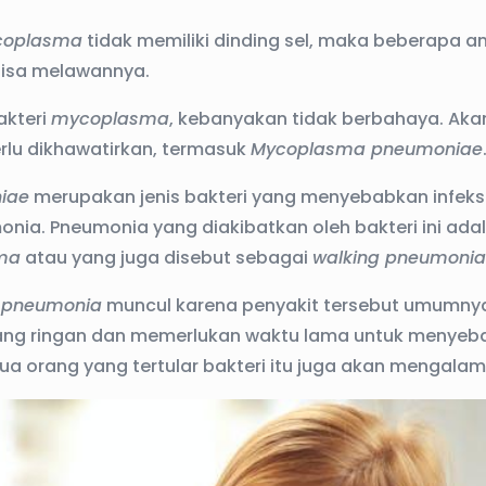
oplasma
tidak memiliki dinding sel, maka beberapa an
k bisa melawannya.
akteri
mycoplasma
, kebanyakan tidak berbahaya. Akan
lu dikhawatirkan, termasuk
Mycoplasma pneumoniae
iae
merupakan jenis bakteri yang menyebabkan infeks
nia. Pneumonia yang diakibatkan oleh bakteri ini ada
ma
atau yang juga disebut sebagai
walking pneumonia
 pneumonia
muncul karena penyakit tersebut umumny
ang ringan dan memerlukan waktu lama untuk menyebar
ua orang yang tertular bakteri itu juga akan mengalami