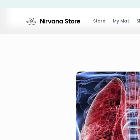
Nirvana Store
Store
My Mat
S