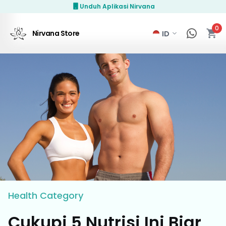
Unduh Aplikasi Nirvana
0
Nirvana Store
Health
Category
Cukupi 5 Nutrisi Ini Biar