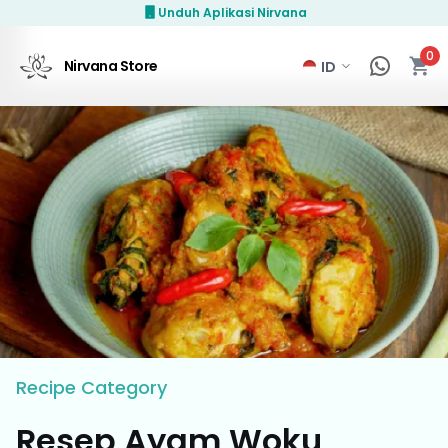
Unduh Aplikasi Nirvana
0
Nirvana Store
Recipe
Category
Resep Ayam Woku