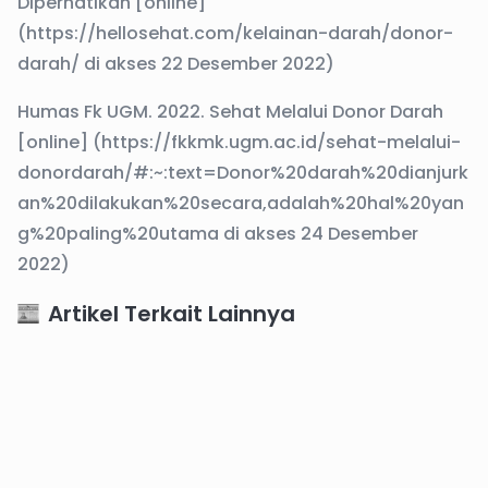
Diperhatikan [online]
(https://hellosehat.com/kelainan-darah/donor-
darah/ di akses 22 Desember 2022)
Humas Fk UGM. 2022. Sehat Melalui Donor Darah
[online] (https://fkkmk.ugm.ac.id/sehat-melalui-
donordarah/#:~:text=Donor%20darah%20dianjurk
an%20dilakukan%20secara,adalah%20hal%20yan
g%20paling%20utama di akses 24 Desember
2022)
Artikel Terkait Lainnya